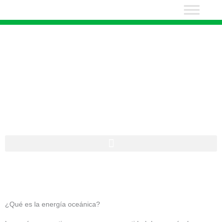
Ir
al
contenido
Cambio Climático
¿Qué es la energía oceánica?