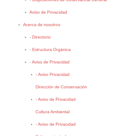
Identificación de opciones prioritarias para la mitigación de
emisiones de gases efecto invernadero.
(ANEXO 8 )
Aviso de Privacidad
Acerca de nosotros
Modelo de Interacción Dinámica entre “Sectores” de la economía
Una Visión Sistémica para las Emisiones de Gases de Efecto de
- Directorio
Invernadero
(ANEXO 9)
- Estructura Orgánica
Plan de Mitigación
(ANEXO 10)
.
- Aviso de Privacidad
Plan de Adaptación
(ANEXO 11)
.
- Aviso Privacidad
Dirección de Conservación
Análisis Macroeconómico. (Cuantificación ambiental y
- Aviso de Privacidad
socioeconómica de las políticas de mitigación de Coahuila).
Cultura Ambiental
- Aviso de Privacidad
Análisis Microeconómico