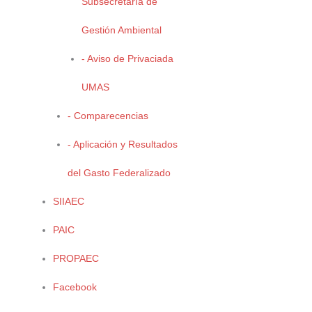
Subsecretaría de
Gestión Ambiental
- Aviso de Privaciada
UMAS
- Comparecencias
Área responsable:
Subsecretaría Gestión Ambiental
- Aplicación y Resultados
Coordinación de Cambio Climático, Gestión Integral de Calidad de
del Gasto Federalizado
Aire y RETC
Noviembre, 2020
SIIAEC
PAIC
PROPAEC
Facebook