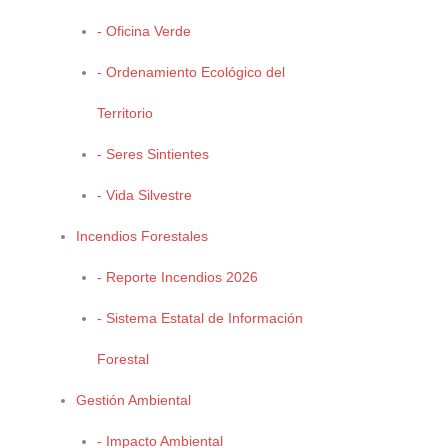
- Oficina Verde
EL PECC consta de 2 fases principales:
- Ordenamiento Ecológico del
La Fase 1
Territorio
Consta de 4 componentes, los cuales identifica y analizan en base
a las características propias del Estado, los sectores así como las
- Seres Sintientes
regiones que se verán amenazados por el Cambio Climático.
- Vida Silvestre
Los cuales se describen a continuación:
Incendios Forestales
El Inventario de Emisiones de Gases Efecto Invernadero define
- Reporte Incendios 2026
con precisión cuál es el origen de las emisiones de gases efecto
- Sistema Estatal de Información
invernadero por sector y las proyecciones tanto a nivel global como
local para así proyectar líneas de acción específicas
(ANEXO 3)
.
Forestal
Los Escenarios Climáticos del Estado son proyecciones climáticas
Gestión Ambiental
para los años 2010, 2050 y 2080 en la región que demuestran
- Impacto Ambiental
variaciones extraordinarias muy por encima de los máximos y