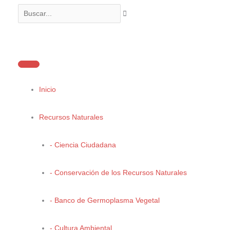
Ir
Buscar...
al
contenido
Programa de Ordenamiento Ecológico del Territorio del
Estado
Inicio
Recursos Naturales
- Ciencia Ciudadana
- Conservación de los Recursos Naturales
- Banco de Germoplasma Vegetal
Pronóstico
- Cultura Ambiental