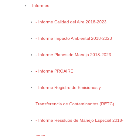
partir del escenario tendencial y contextual, en el cual se ponderan
- Informes
las aptitudes del suelo, los planes de desarrollo urbano y
económico, la situación política de la entidad y del país, la
- Informe Calidad del Aire 2018-2023
disponibilidad de recursos públicos y privados, las tendencias de
degradación ambiental, social y económica y en el cual se
- Informe Impacto Ambiental 2018-2023
proponen estrategias, a través de programas gubernamentales,
que inhiban las tendencias de cambio no deseadas y que sean
- Informe Planes de Manejo 2018-2023
viables de ser aplicados por los programas de gobiernos estatales
y locales. Más que responder a una pregunta, este escenario es la
forma de construir un escenario deseable y plausible.
- Informe PROAIRE
- Informe Registro de Emisiones y
Situación Actual
De acuerdo a cifras del INEGI, en 2014, el PIB de Coahuila de
Transferencia de Contaminantes (RETC)
Zaragoza ascendió a 554 889 millones de pesos corrientes y
ocupaba el octavo lugar por el tamaño de su economía con 3.40%
- Informe Residuos de Manejo Especial 2018-
del total nacional. La actividad económica del estado está dividida
en un total de 20 sectores de acuerdo con el Sistema de