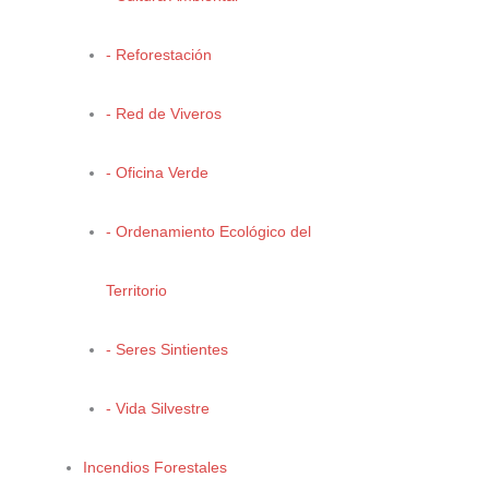
El objetivo del pronóstico es comprender las transformaciones
futuras en el uso del suelo y los recursos naturales para prever los
- Reforestación
retos y necesidades territoriales de los principales sectores en
Coahuila de Zaragoza. Dicho pronóstico es el resultado de una
- Red de Viveros
modelación de variables naturales, sociales y económicas, a través
del planteamiento de tres diferentes escenarios: tendencial,
- Oficina Verde
contextual y estratégico, en los cuales se plantean las condiciones
futuras de usos del suelo, aptitud y de conflictos ambientales; esto
- Ordenamiento Ecológico del
con la finalidad de determinar un patrón óptimo de ocupación del
territorio, de los usos del suelo y de las actividades productivas a
futuro en el Estado.
Territorio
El planteamiento de los diferentes escenarios constituye una
- Seres Sintientes
herramienta metodológica y de prospectiva a futuro. A continuación
se describen cada uno de ellos:
- Vida Silvestre
1) Escenario Tendencial (ET):
Describe la estrategia de proyectar
Incendios Forestales
valores del diagnóstico sin realizar intervención alguna, es decir,