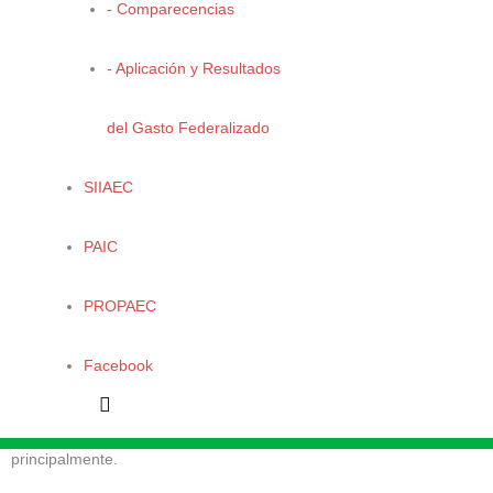
- Comparecencias
El Escenario Tendencial (ET)
- Aplicación y Resultados
El Escenario Tendencial (ET) describe la proyección de variables
del diagnóstico sin realizar intervención alguna, es decir, sin la
del Gasto Federalizado
introducción de proyectos o programas que modifiquen la
tendencia actual del sistema, de esta manera proyectando a futuro
aquella la tendencia identificada en el diagnóstico.
SIIAEC
ET- Variables Sociales
PAIC
Actualmente el estado de Coahuila de Zaragoza, cuenta con cerca
de 3 millones de habitantes (2,954,915 de acuerdo a la Encuesta
PROPAEC
Intercensal 2015 del INEGI); sin embargo, se estima que para el
año 2030, la población total del estado de Coahuila estará cercana
Facebook
a los 3.5 millones de habitantes; La mayor concentración de
habitantes se mantendría en los municipios de Saltillo, Torreón,
Monclova, Piedras Negras, Acuña, Matamoros y San Pedro,
principalmente.