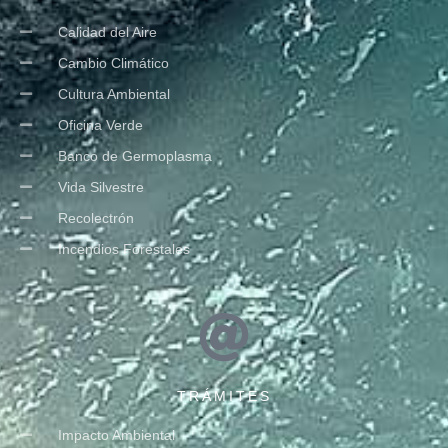
Calidad del Aire
Cambio Climático
Cultura Ambiental
Oficina Verde
Banco de Germoplasma
Vida Silvestre
Recolectrón
Incendios Forestales
TRÁMITES
Impacto Ambiental