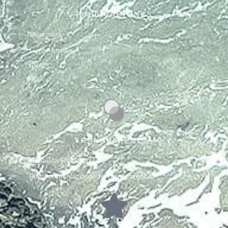
PUBLICACIONES
Manuales
Conferencias
SIIAEC
TRANSPARENCIA
Coahuila Transparente
Plataforma Nacional de Transparencia