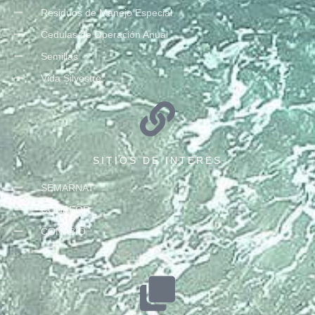
Residuos de Manejo Especial
Cedulas de Operación Anual
Semillas
Vida Silvestre
SITIOS DE INTERES
SEMARNAT
CONAFOR
CONABIO