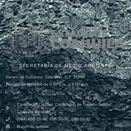
SECRETARÍA DE MEDIO AMBIENTE
Centro de Gobierno 2do. Piso. C.P. 25294
Horario de Atención de 9:00 a.m. a 4:00 p.m.
Carretera 57 y Blvd. Centenario de Torreón Saltillo,
Coahuila México
(844) 698-10-98, 698-10-91, 698-10-92
Buzon de quejas