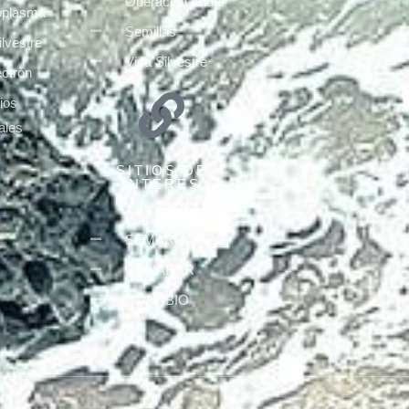
Operación Anual
plasma
Semillas
ilvestre
Vida Silvestre
ctrón
ios
ales
SITIOS DE
INTERES
SEMARNAT
CONAFOR
CONABIO