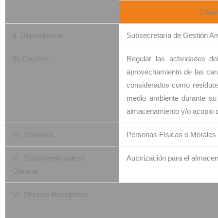
Clav
II. Dependencia
Subsecretaría de Gestión Am
III. Objetivo
Regular las actividades d
aprovechamiento de las cara
considerados como residuos,
medio ambiente durante su
almacenamiento y/o acopio d
IV. Usuarios
Personas Físicas o Morales
V. Documento que se
Autorización para el almace
Obtiene
VI. Oficinas Receptoras