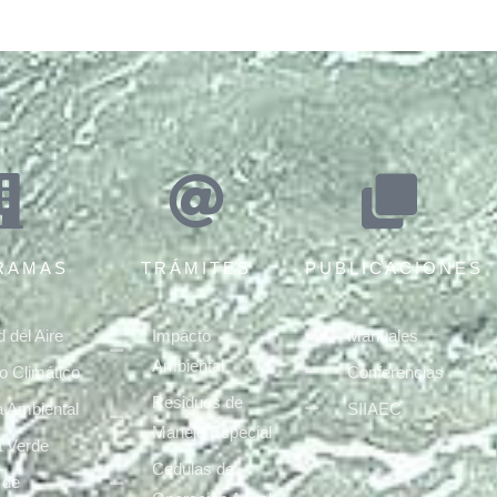
RAMAS
TRÁMITES
PUBLICACIONES
d del Aire
Impacto
Manuales
Ambiental
 Climático
Conferencias
Residuos de
a Ambiental
SIIAEC
Manejo Especial
a Verde
Cedulas de
 de