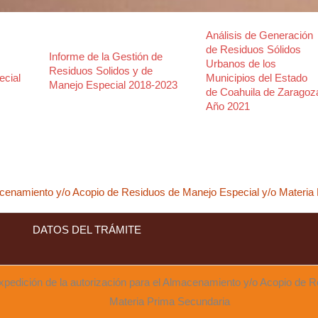
Análisis de Generación
de Residuos Sólidos
Informe de la Gestión de
Urbanos de los
Residuos Solidos y de
ecial
Municipios del Estado
Manejo Especial 2018-2023
de Coahuila de Zaragoz
Año 2021
macenamiento y/o Acopio de Residuos de Manejo Especial y/o Materia
DATOS DEL TRÁMITE
xpedición de la autorización para el Almacenamiento y/o Acopio de 
Materia Prima Secundaria