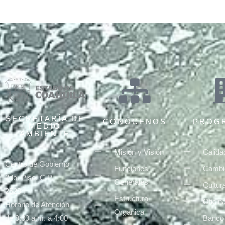
SECRETARÍA DE
CONÓCENOS
PROG
MEDIO
AMBIENTE
Misión y Visión
Calida
Centro de Gobierno
Funciones
Cambio
2do. Piso. C.P.
Generales
Cultur
25294
Estructura
Oficin
Horario de Atención
Organica
Banco
de 9:00 a.m. a 4:00