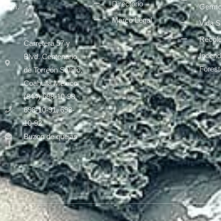
Directorio
Germo
p.m.
Marco Legal
Vida S
Recole
Carretera 57 y
Incend
Blvd. Centenario
Forest
de Torreón Saltillo,
Coahuila México
(844) 698-10-98,
698-10-91, 698-
10-92
Buzon de quejas