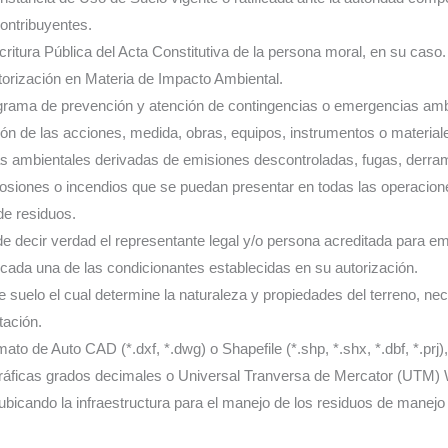
ontribuyentes.
ritura Pública del Acta Constitutiva de la persona moral, en su caso.
torización en Materia de Impacto Ambiental.
rama de prevención y atención de contingencias o emergencias ambi
ión de las acciones, medida, obras, equipos, instrumentos o material
as ambientales derivadas de emisiones descontroladas, fugas, derra
losiones o incendios que se puedan presentar en todas las operacio
de residuos.
de decir verdad el representante legal y/o persona acreditada para emi
cada una de las condicionantes establecidas en su autorización.
 suelo el cual determine la naturaleza y propiedades del terreno, nece
tación.
ato de Auto CAD (*.dxf, *.dwg) o Shapefile (*.shp, *.shx, *.dbf, *.pr
áficas grados decimales o Universal Tranversa de Mercator (UTM) 
ubicando la infraestructura para el manejo de los residuos de manejo