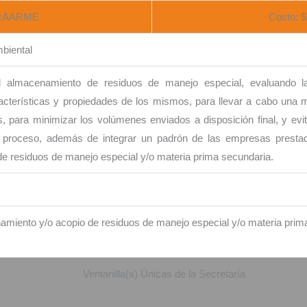
e:AARME
Costo: $
biental
el almacenamiento de residuos de manejo especial, evaluando l
cterísticas y propiedades de los mismos, para llevar a cabo una m
 para minimizar los volúmenes enviados a disposición final, y evit
 proceso, además de integrar un padrón de las empresas prestad
e residuos de manejo especial y/o materia prima secundaria.
namiento y/o acopio de residuos de manejo especial y/o materia prim
Ventanilla(s) Únicas de la Secretaría