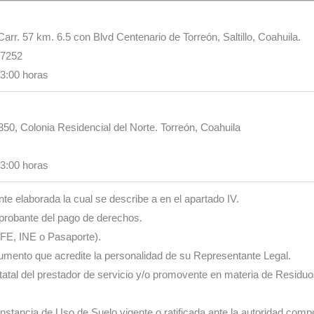
arr. 57 km. 6.5 con Blvd Centenario de Torreón, Saltillo, Coahuila.
 7252
13:00 horas
350, Colonia Residencial del Norte. Torreón, Coahuila
13:00 horas
te elaborada la cual se describe a en el apartado IV.
probante del pago de derechos.
 (IFE, INE o Pasaporte).
rumento que acredite la personalidad de su Representante Legal.
tatal del prestador de servicio y/o promovente en materia de Residu
nstancia de Uso de Suelo vigente o ratificada ante la autoridad comp