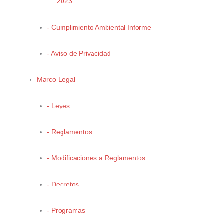
2023
- Cumplimiento Ambiental Informe
- Aviso de Privacidad
CONÓCENOS
Marco Legal
Misión y Visión
- Leyes
Funciones Generales
Estructura Organica
- Reglamentos
Directorio
Marco Legal
- Modificaciones a Reglamentos
- Decretos
- Programas