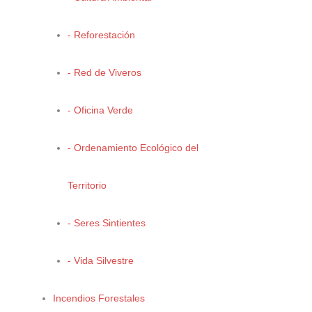
de Zapalinamé, en el sitio conocido como Ampliación El
Salvador.
- Reforestación
Durante la diligencia, personal de inspección constató la
- Red de Viveros
presencia de montículos de piedra y maquinaria pesada en
operación para la extracción de material pétreo. El
- Oficina Verde
trabajador presente en el lugar manifestó que la actividad se
realizaba con un promedio de cuatro a cinco camiones
- Ordenamiento Ecológico del
diarios, cada uno con una capacidad de 12 metros cúbicos,
sin conocer el destino final del material.
Territorio
- Seres Sintientes
- Vida Silvestre
Asimismo, se solicitó la documentación correspondiente
para este tipo de aprovechamiento, incluyendo: Autorización
Incendios Forestales
de Impacto Ambiental; Licencia Anual de Extracción y