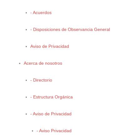
- Acuerdos
PROGRAMAS
Calidad del Aire
- Disposiciones de Observancia General
Cambio Climático
Cultura Ambiental
Aviso de Privacidad
Oficina Verde
Acerca de nosotros
Banco de Germoplasma
Vida Silvestre
- Directorio
Recolectrón
Incendios Forestales
- Estructura Orgánica
- Aviso de Privacidad
- Aviso Privacidad