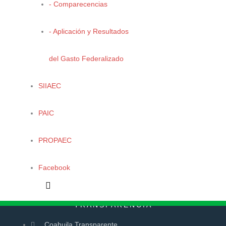
- Comparecencias
- Aplicación y Resultados
del Gasto Federalizado
PUBLICACIONES
SIIAEC
Manuales
Conferencias
PAIC
SIIAEC
PROPAEC
Facebook
TRANSPARENCIA
Coahuila Transparente