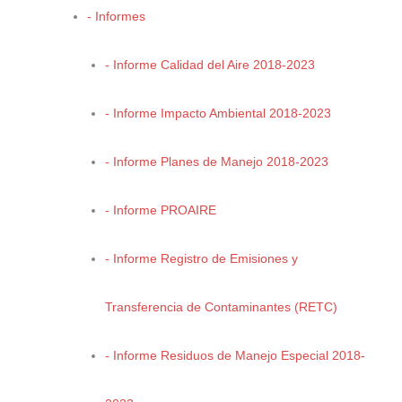
- Informes
- Informe Calidad del Aire 2018-2023
- Informe Impacto Ambiental 2018-2023
- Informe Planes de Manejo 2018-2023
SECRETARÍA DE MEDIO AMBIENTE
- Informe PROAIRE
Centro de Gobierno 2do. Piso. C.P. 25294
- Informe Registro de Emisiones y
Horario de Atención de 9:00 a.m. a 4:00 p.m.
Transferencia de Contaminantes (RETC)
Carretera 57 y Blvd. Centenario de Torreón Saltillo,
Coahuila México
- Informe Residuos de Manejo Especial 2018-
(844) 698-10-98, 698-10-91, 698-10-92
Buzon de quejas