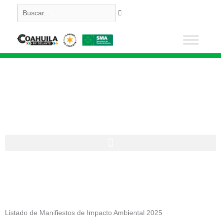
Ir
Buscar...
al
contenido
Impacto Ambiental
.
Listado de Manifiestos de Impacto Ambiental 2025