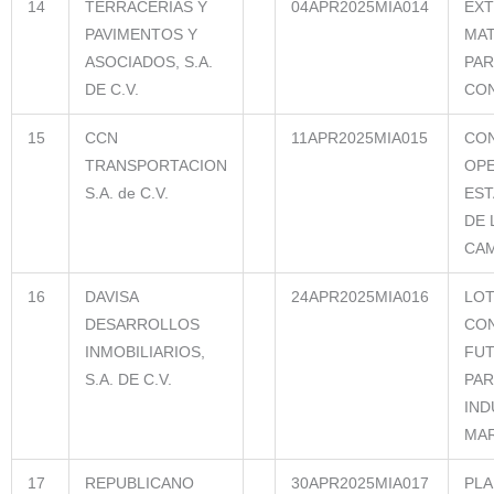
14
TERRACERIAS Y
04APR2025MIA014
EXT
PAVIMENTOS Y
MAT
ASOCIADOS, S.A.
PAR
DE C.V.
CO
15
CCN
11APR2025MIA015
CON
TRANSPORTACION
OPE
S.A. de C.V.
EST
DE 
CA
16
DAVISA
24APR2025MIA016
LOT
DESARROLLOS
CO
INMOBILIARIOS,
FUT
S.A. DE C.V.
PA
IND
MAR
17
REPUBLICANO
30APR2025MIA017
PLA