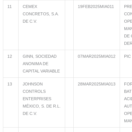
11
CEMEX
19FEB2025MIA011
PRE
CONCRETOS, S.A.
CO
DE C.V.
OPE
MAN
DE 
DE
12
GINN, SOCIEDAD
07MAR2025MIA012
PIC
ANONIMA DE
CAPITAL VARIABLE
13
JOHNSON
28MAR2025MIA013
FOR
CONTROLS
BAT
ENTERPRISES
ACI
MÉXICO, S. DE R.L.
AUT
DE C.V.
OPE
MAN