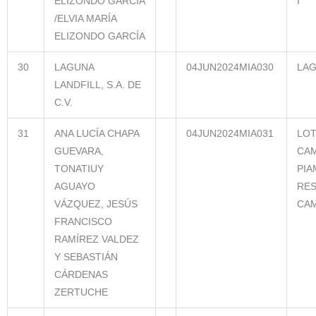
ELIZONDO GARCÍA
I
/ELVIA MARÍA
ELIZONDO GARCÍA
30
LAGUNA
04JUN2024MIA030
LAG
LANDFILL, S.A. DE
C.V.
31
ANA LUCÍA CHAPA
04JUN2024MIA031
LOT
GUEVARA,
CAM
TONATIUY
PIA
AGUAYO
RES
VÁZQUEZ, JESÚS
CA
FRANCISCO
RAMÍREZ VALDEZ
Y SEBASTIÁN
CÁRDENAS
ZERTUCHE