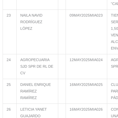
“CA
23
NAILA NAVID
09MAY2025MIA023
TIE
RODRÍGUEZ
SER
LÓPEZ
1,5
VEN
ALC
ENV
24
AGROPECUARIA
12MAY2025MIA024
AGR
SJD SPR DE RL DE
SPR
CV
25
DANIEL ENRIQUE
16MAY2025MIA025
CLU
RAMÍREZ
PAR
RAMÍREZ
PÁD
26
LETICIA YANET
16MAY2025MIA026
CO
GUAJARDO
UNA