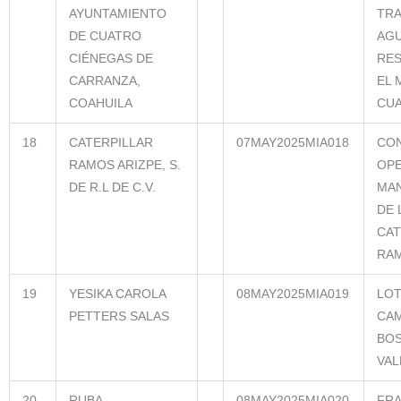
AYUNTAMIENTO
TRA
DE CUATRO
AG
CIÉNEGAS DE
RES
CARRANZA,
EL 
COAHUILA
CUA
18
CATERPILLAR
07MAY2025MIA018
CON
RAMOS ARIZPE, S.
OPE
DE R.L DE C.V.
MAN
DE 
CAT
RAM
19
YESIKA CAROLA
08MAY2025MIA019
LOT
PETTERS SALAS
CAM
BOS
VAL
20
RUBA
08MAY2025MIA020
FR