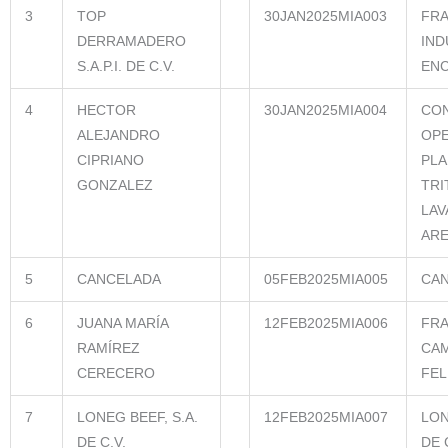
3
TOP
30JAN2025MIA003
FR
DERRAMADERO
IND
S.A.P.I. DE C.V.
EN
4
HECTOR
30JAN2025MIA004
CON
ALEJANDRO
OPE
CIPRIANO
PLA
GONZALEZ
TRI
LAV
ARE
5
CANCELADA
05FEB2025MIA005
CA
6
JUANA MARÍA
12FEB2025MIA006
FR
RAMÍREZ
CAM
CERECERO
FEL
7
LONEG BEEF, S.A.
12FEB2025MIA007
LON
DE C.V.
DE 