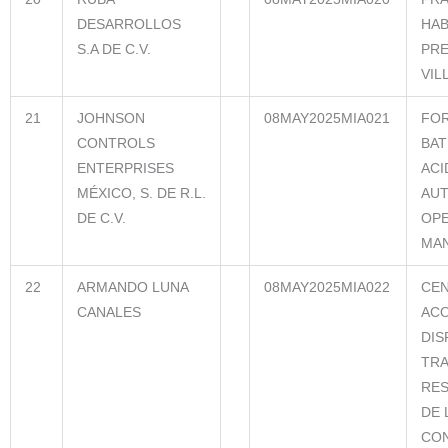
DESARROLLOS
HAB
S.A DE C.V.
PRE
VIL
21
JOHNSON
08MAY2025MIA021
FOR
CONTROLS
BAT
ENTERPRISES
ACI
MÉXICO, S. DE R.L.
AUT
DE C.V.
OPE
MAN
22
ARMANDO LUNA
08MAY2025MIA022
CE
CANALES
ACO
DIS
TRA
RES
DE 
CO