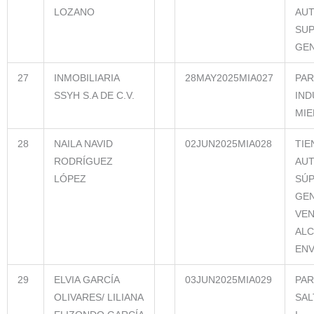
LOZANO
AUT
SUP
GEN
27
INMOBILIARIA
28MAY2025MIA027
PA
SSYH S.A DE C.V.
IND
MIE
28
NAILA NAVID
02JUN2025MIA028
TIE
RODRÍGUEZ
AUT
LÓPEZ
SÚP
GEN
VEN
ALC
ENV
29
ELVIA GARCÍA
03JUN2025MIA029
PAR
OLIVARES/ LILIANA
SAL