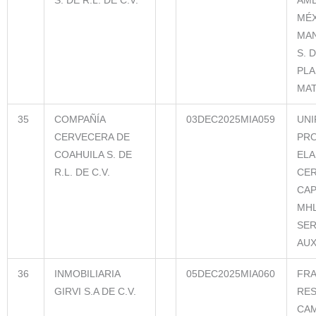
S. DE R.L. DE C.V.
AMB
MÉ
MAN
S. D
PLA
MA
35
COMPAÑÍA
03DEC2025MIA059
UNI
CERVECERA DE
PR
COAHUILA S. DE
ELA
R.L. DE C.V.
CER
CAP
MHL
SER
AUX
36
INMOBILIARIA
05DEC2025MIA060
FR
GIRVI S.A DE C.V.
RES
CAM