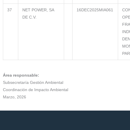
37
NET POWER, SA
16DEC2025MIA061
CON
DE C.V.
OPE
FR
IND
DE
MO
PAR
Área responsable:
Subsecretaría Gestión Ambiental
Coordinación de Impacto Ambiental
Marzo, 2026