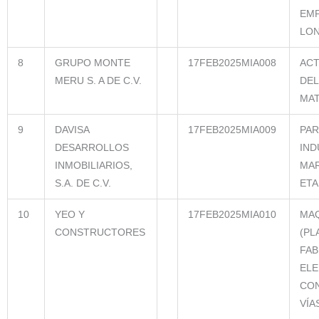
EM
LON
8
GRUPO MONTE
17FEB2025MIA008
ACT
MERU S. A DE C.V.
DEL
MAT
9
DAVISA
17FEB2025MIA009
PA
DESARROLLOS
IND
INMOBILIARIOS,
MAR
S.A. DE C.V.
ETA
10
YEO Y
17FEB2025MIA010
MA
CONSTRUCTORES
(PL
FAB
ELE
CO
VÍA