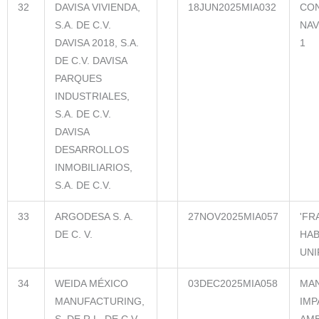
32
DAVISA VIVIENDA,
18JUN2025MIA032
CO
S.A. DE C.V.
NAV
DAVISA 2018, S.A.
1
DE C.V. DAVISA
PARQUES
INDUSTRIALES,
S.A. DE C.V.
DAVISA
DESARROLLOS
INMOBILIARIOS,
S.A. DE C.V.
33
ARGODESA S. A.
27NOV2025MIA057
'FR
DE C. V.
HAB
UNI
34
WEIDA MÉXICO
03DEC2025MIA058
MAN
MANUFACTURING,
IMP