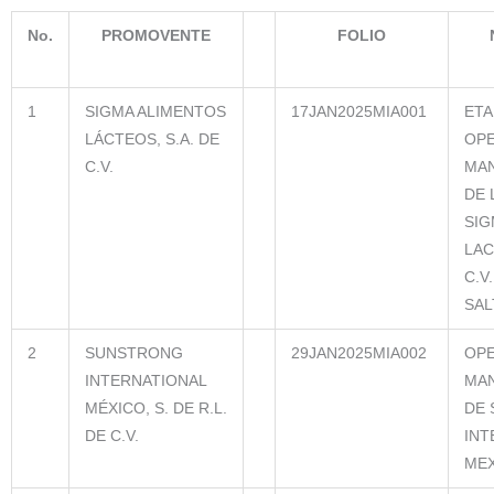
No.
PROMOVENTE
FOLIO
1
SIGMA ALIMENTOS
17JAN2025MIA001
ETA
LÁCTEOS, S.A. DE
OPE
C.V.
MAN
DE 
SIG
LAC
C.V
SAL
2
SUNSTRONG
29JAN2025MIA002
OPE
INTERNATIONAL
MAN
MÉXICO, S. DE R.L.
DE
DE C.V.
INT
MEX