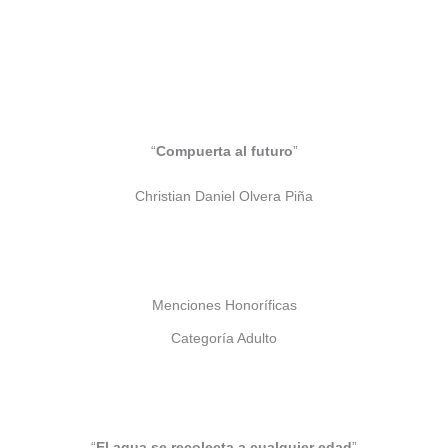
“
Compuerta al futuro
”
Christian Daniel Olvera Piña
Menciones Honoríficas
Categoría Adulto
“
El agua se recolecta a cualquier edad
”