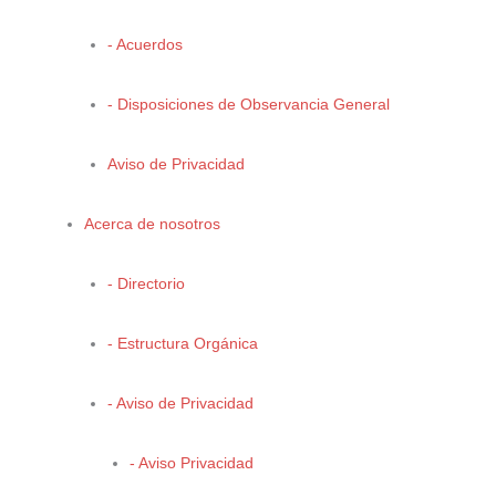
Ángel Omar Saucedo García
- Acuerdos
- Disposiciones de Observancia General
Tercer Lugar
Aviso de Privacidad
Acerca de nosotros
- Directorio
“
Capa de residuos
”
- Estructura Orgánica
Damaris Analy Zuñiga López
- Aviso de Privacidad
Menciones Honoríficas
- Aviso Privacidad