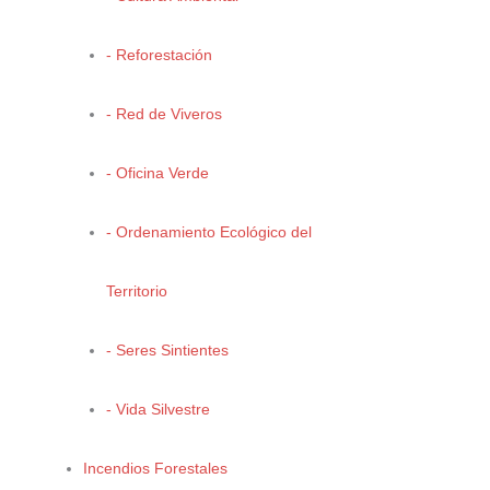
- Reforestación
4° Concurso Estatal de Fotografía Ambiental 2015
- Red de Viveros
- Oficina Verde
Ganadores 2015
- Ordenamiento Ecológico del
Territorio
Categoría: Infantil
- Seres Sintientes
Primer Lugar
- Vida Silvestre
Incendios Forestales