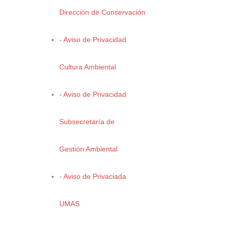
Dirección de Conservación
- Aviso de Privacidad
“
Río atropellado
”
Cultura Ambiental
Héctor Alejandro Esparza Nieto
- Aviso de Privacidad
Subsecretaría de
“
Arroyado al arroyo
”
Gestión Ambiental
Ricardo Sánchez Aguirre
- Aviso de Privaciada
UMAS