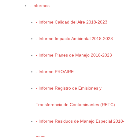
- Informes
Tercer Lugar
- Informe Calidad del Aire 2018-2023
- Informe Impacto Ambiental 2018-2023
“
Invasión de plantas
”
- Informe Planes de Manejo 2018-2023
Anet Alejandra Sifuentes Espinoza
- Informe PROAIRE
- Informe Registro de Emisiones y
Transferencia de Contaminantes (RETC)
Categoría: Libre
- Informe Residuos de Manejo Especial 2018-
Primer Lugar