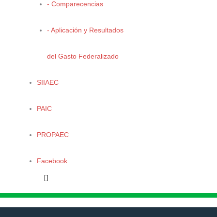
- Comparecencias
“
Arroyo maquinita antes y después 2
”
- Aplicación y Resultados
Cesar Iván Vargas Rúelas
del Gasto Federalizado
SIIAEC
“
Abandono de conciencia
”
PAIC
Edgar Alvarado Muñiz
PROPAEC
Facebook