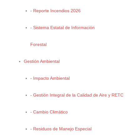
- Reporte Incendios 2026
“
Impotencia
”
- Sistema Estatal de Información
Luis Antonio Monjarás Salas
Forestal
Segundo Lugar
Gestión Ambiental
- Impacto Ambiental
- Gestión Integral de la Calidad de Aire y RETC
“
Arroyo seco, ¿qué te pasó?
”
- Cambio Climático
Samantha Hernández Gaona
- Residuos de Manejo Especial