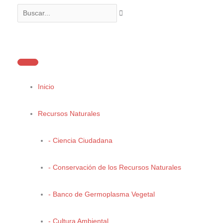
Ir
Buscar...
al
contenido
Cultura Ambiental
Inicio
Recursos Naturales
- Ciencia Ciudadana
- Conservación de los Recursos Naturales
- Banco de Germoplasma Vegetal
Concurso de Fotografía
- Cultura Ambiental