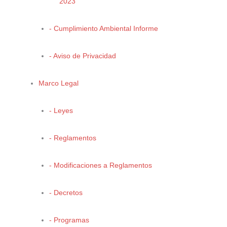
2023
- Cumplimiento Ambiental Informe
- Aviso de Privacidad
“
Reflejo
”
Marco Legal
Eliani Andrea Luna Reyes
- Leyes
- Reglamentos
Segundo Lugar
- Modificaciones a Reglamentos
- Decretos
- Programas
“
Fuerza imparable
”