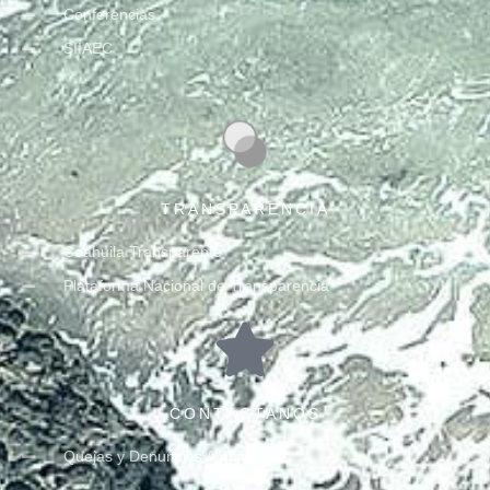
Conferencias
SIIAEC
TRANSPARENCIA
Coahuila Transparente
Plataforma Nacional de Transparencia
CONTÁCTANOS
Quejas y Denuncias Ambientales