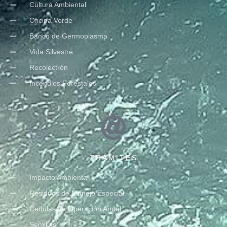
Cultura Ambiental
Oficina Verde
Banco de Germoplasma
Vida Silvestre
Recolectrón
Incendios Forestales
TRÁMITES
Impacto Ambiental
Residuos de Manejo Especial
Cedulas de Operación Anual
Semillas