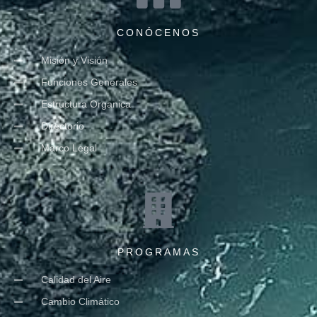
CONÓCENOS
Misión y Visión
Funciones Generales
Estructura Organica
Directorio
Marco Legal
PROGRAMAS
Calidad del Aire
Cambio Climático