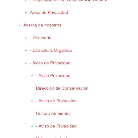
Vida Silvestre
Aviso de Privacidad
Recolectrón
Incendios Forestales
Acerca de nosotros
- Directorio
- Estructura Orgánica
- Aviso de Privacidad
- Aviso Privacidad
TRÁMITES
Impacto Ambiental
Dirección de Conservación
Residuos de Manejo Especial
- Aviso de Privacidad
Cedulas de Operación Anual
Cultura Ambiental
Semillas
Vida Silvestre
- Aviso de Privacidad