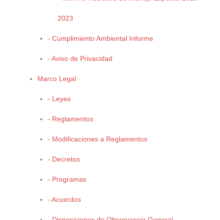
Funciones Generales
2023
Estructura Organica
Directorio
- Cumplimiento Ambiental Informe
Marco Legal
- Aviso de Privacidad
Marco Legal
- Leyes
- Reglamentos
PROGRAMAS
- Modificaciones a Reglamentos
Calidad del Aire
- Decretos
Cambio Climático
- Programas
Cultura Ambiental
Oficina Verde
- Acuerdos
Banco de Germoplasma
- Disposiciones de Observancia General