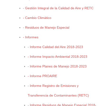
SECRETARÍA DE MEDIO AMBIENTE
- Gestión Integral de la Calidad de Aire y RETC
Centro de Gobierno 2do. Piso. C.P. 25294
- Cambio Climático
Horario de Atención de 9:00 a.m. a 4:00 p.m.
- Residuos de Manejo Especial
Carretera 57 y Blvd. Centenario de Torreón Saltillo,
- Informes
Coahuila México
(844) 698-10-98, 698-10-91, 698-10-92
- Informe Calidad del Aire 2018-2023
Buzon de quejas
- Informe Impacto Ambiental 2018-2023
- Informe Planes de Manejo 2018-2023
- Informe PROAIRE
- Informe Registro de Emisiones y
CONÓCENOS
Transferencia de Contaminantes (RETC)
Misión y Visión
- Informe Residuos de Manejo Especial 2018-