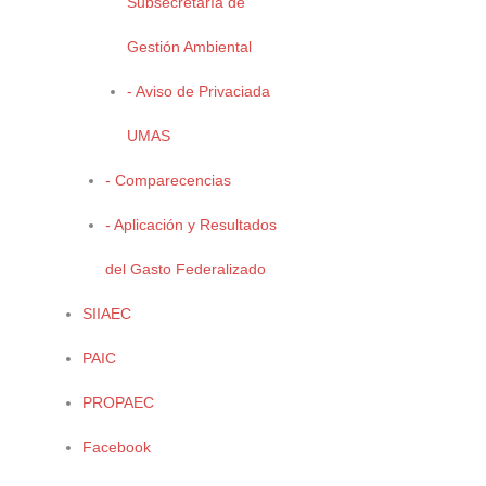
Subsecretaría de
Gestión Ambiental
- Aviso de Privaciada
SITIOS DE INTERES
UMAS
SEMARNAT
- Comparecencias
CONAFOR
CONABIO
- Aplicación y Resultados
del Gasto Federalizado
SIIAEC
PAIC
PUBLICACIONES
PROPAEC
Manuales
Facebook
Conferencias