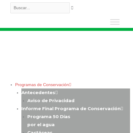
Ir
Buscar...
al
contenido
Conservación del Patrimonio Natural
Programas de Conservación
Antecedentes
Aviso de Privacidad
Informe Final Programa de Conservación
Programa 50 Días
por el agua
Cactáceas